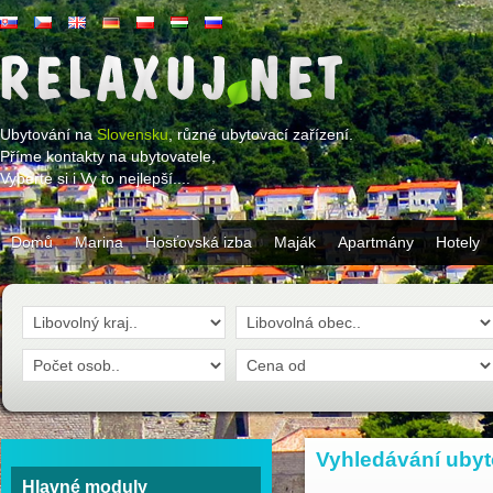
Ubytování na
Slovensku
, různé ubytovací zařízení.
Příme kontakty na ubytovatele,
Vyberte si i Vy to nejlepší....
Domů
Marina
Hosťovská izba
Maják
Apartmány
Hotely
Vyhledávání ubyt
Hlavné moduly