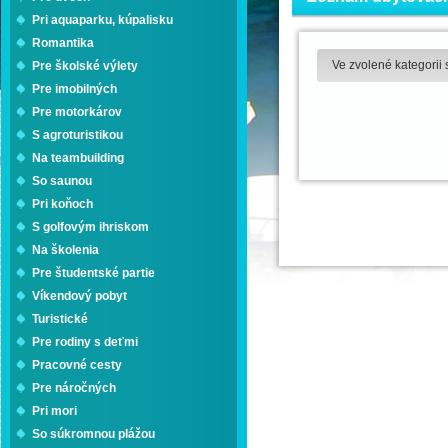
Pri aquaparku, kúpalisku
Romantika
Ve zvolené kategorii
Pre školské výlety
Pre imobilných
Pre motorkárov
S agroturistikou
Na teambuilding
So saunou
Pri koňoch
S golfovým ihriskom
Na školenia
Pre študentské partie
Víkendový pobyt
Turistické
Pre rodiny s deťmi
Pracovné cesty
Pre náročných
Pri mori
So súkromnou plážou